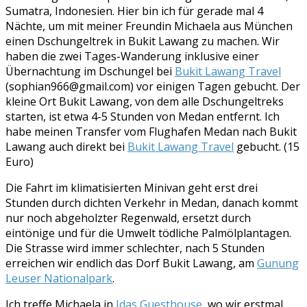
Sumatra, Indonesien. Hier bin ich für gerade mal 4
Nächte, um mit meiner Freundin Michaela aus München
einen Dschungeltrek in Bukit Lawang zu machen. Wir
haben die zwei Tages-Wanderung inklusive einer
Übernachtung im Dschungel bei
Bukit Lawang Travel
(sophian966@gmail.com) vor einigen Tagen gebucht. Der
kleine Ort Bukit Lawang, von dem alle Dschungeltreks
starten, ist etwa 4-5 Stunden von Medan entfernt. Ich
habe meinen Transfer vom Flughafen Medan nach Bukit
Lawang auch direkt bei
Bukit Lawang Travel
gebucht. (15
Euro)
Die Fahrt im klimatisierten Minivan geht erst drei
Stunden durch dichten Verkehr in Medan, danach kommt
nur noch abgeholzter Regenwald, ersetzt durch
eintönige und für die Umwelt tödliche Palmölplantagen.
Die Strasse wird immer schlechter, nach 5 Stunden
erreichen wir endlich das Dorf Bukit Lawang, am
Gunung
Leuser Nationalpark
.
Ich treffe Michaela in
Idas Guesthouse
, wo wir erstmal