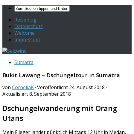
Reiseblog
Datenschutz
Welcome
Impressum
Sumatra
Bukit Lawang – Dschungeltour in Sumatra
von
CorneliaK
· Veröffentlicht
24. August 2018
·
Aktualisiert
8. September 2018
Dschungelwanderung mit Orang
Utans
Mein Flieger landet pünktlich Mittags 12 Uhr in Medan,