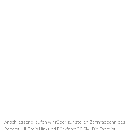
Anschliessend laufen wir rüber zur steilen Zahnradbahn des
Penang Hill, Preis Hin- und Rückfahrt 30 RM. Die Fahrt ist,