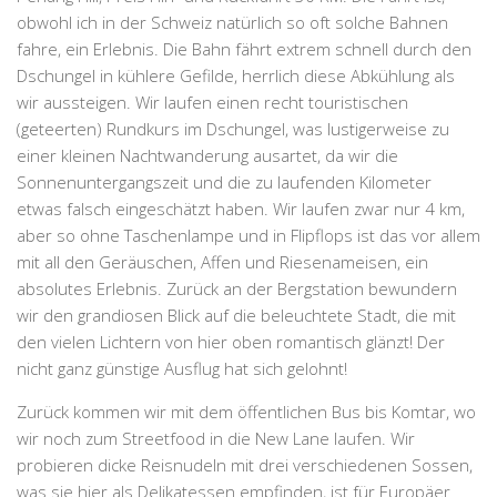
obwohl ich in der Schweiz natürlich so oft solche Bahnen
fahre, ein Erlebnis. Die Bahn fährt extrem schnell durch den
Dschungel in kühlere Gefilde, herrlich diese Abkühlung als
wir aussteigen. Wir laufen einen recht touristischen
(geteerten) Rundkurs im Dschungel, was lustigerweise zu
einer kleinen Nachtwanderung ausartet, da wir die
Sonnenuntergangszeit und die zu laufenden Kilometer
etwas falsch eingeschätzt haben. Wir laufen zwar nur 4 km,
aber so ohne Taschenlampe und in Flipflops ist das vor allem
mit all den Geräuschen, Affen und Riesenameisen, ein
absolutes Erlebnis. Zurück an der Bergstation bewundern
wir den grandiosen Blick auf die beleuchtete Stadt, die mit
den vielen Lichtern von hier oben romantisch glänzt! Der
nicht ganz günstige Ausflug hat sich gelohnt!
Zurück kommen wir mit dem öffentlichen Bus bis Komtar, wo
wir noch zum Streetfood in die New Lane laufen. Wir
probieren dicke Reisnudeln mit drei verschiedenen Sossen,
was sie hier als Delikatessen empfinden, ist für Europäer