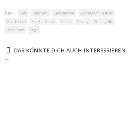
Tags:
Cafe
Chen Jetti
Georgetown
Georgetown Festival
Guesthouse
Hin Bus Depot
Kaffee
Penang
Penang Hill
Restaurant
Yoga
DAS KÖNNTE DICH AUCH INTERESSIEREN
…