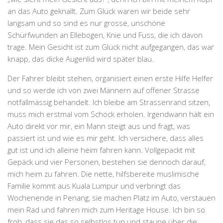
an das Auto geknallt. Zum Glück waren wir beide sehr
langsam und so sind es nur grosse, unschöne
Schürfwunden an Ellebogen, Knie und Fuss, die ich davon
trage. Mein Gesicht ist zum Glück nicht aufgegangen, das war
knapp, das dicke Augenlid wird später blau.
Der Fahrer bleibt stehen, organisiert einen erste Hilfe Helfer
und so werde ich von zwei Männern auf offener Strasse
notfallmässig behandelt. Ich bleibe am Strassenrand sitzen,
muss mich erstmal vom Schock erholen. Irgendwann hält ein
Auto direkt vor mir, ein Mann steigt aus und fragt, was
passiert ist und wie es mir geht. Ich versichere, dass alles
gut ist und ich alleine heim fahren kann. Vollgepackt mit
Gepäck und vier Personen, bestehen sie dennoch darauf,
mich heim zu fahren. Die nette, hilfsbereite muslimische
Familie kommt aus Kuala Lumpur und verbringt das
Wochenende in Penang, sie machen Platz im Auto, verstauen
mein Rad und fahren mich zum Heritage House. Ich bin so
froh, dass sie das so selbstlos tun und staune über die