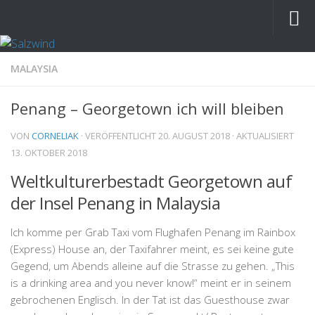
MALAYSIA
Penang – Georgetown ich will bleiben
VON
CORNELIAK
· VERÖFFENTLICHT
20. AUGUST 2018
· AKTUALISIERT
13. OKTOBER 2018
Weltkulturerbestadt Georgetown auf
der Insel Penang in Malaysia
Ich komme per Grab Taxi vom Flughafen Penang im Rainbox
(Express) House an, der Taxifahrer meint, es sei keine gute
Gegend, um Abends alleine auf die Strasse zu gehen. „This
is a drinking area and you never know!“ meint er in seinem
gebrochenen Englisch. In der Tat ist das Guesthouse zwar