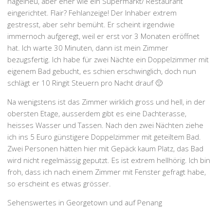
nagelneu, aber eher wie ein Supermarkt/ Restaurant
eingerichtet. Flair? Fehlanzeige! Der Inhaber extrem
gestresst, aber sehr bemüht. Er scheint irgendwie
immernoch aufgeregt, weil er erst vor 3 Monaten eröffnet
hat. Ich warte 30 Minuten, dann ist mein Zimmer
bezugsfertig. Ich habe für zwei Nächte ein Doppelzimmer mit
eigenem Bad gebucht, es schien erschwinglich, doch nun
schlägt er 10 Ringit Steuern pro Nacht drauf 🙁
Na wenigstens ist das Zimmer wirklich gross und hell, in der
obersten Etage, ausserdem gibt es eine Dachterasse,
heisses Wasser und Tassen. Nach den zwei Nächten ziehe
ich ins 5 Euro günstigere Doppelzimmer mit geteiltem Bad.
Zwei Personen hätten hier mit Gepäck kaum Platz, das Bad
wird nicht regelmässig geputzt. Es ist extrem hellhörig. Ich bin
froh, dass ich nach einem Zimmer mit Fenster gefragt habe,
so erscheint es etwas grösser.
Sehenswertes in Georgetown und auf Penang