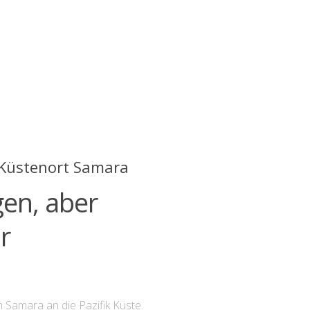
r Küstenort Samara
en, aber
r
Samara an die Pazifik Küste.