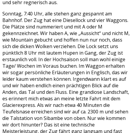
und sehr regnerisch aus.
Sonntag, 7:40 Uhr, alle stehen ganz gespannt am
Bahnhof. Der Zug hat eine Diesellock und vier Waggons.
Die Plätze sind nummeriert und mit A oder M
gekennzeichnet. Wir haben A, wie „Aussicht“ und nicht M,
wie Mountain gebucht und hoffen nun nur noch, dass
sich die dicken Wolken verziehen. Die Lock setzt uns
pünktlich 8 Uhr mit lautem Hupen in Gang, der Zug ist
erstaunlich voll. In der Hochsaison soll man wohl einige
Tage/ Wochen im Voraus buchen. Im Waggon erhalten
wir sogar persönliche Erläuterungen in Englisch, das wir
leider kaum verstehen können. Irgendwann klart es auf
und wir haben endlich einen prächtigen Blick auf die
Anden, das Tal und den Fluss. Eine grandiose Landschaft,
es erinnert mich etwas an meine letzte Fahrt mit dem
Glacierexpress. Als wir nach etwa 40 Minuten die
Teufelsnase erreichen sind wir auf ca. 2300 m und sehen
die Talstation von Sibambe von oben. Nur wie kommen
wir dort hinunter? Das ist eine technische
Meisterleistung, der Zug fährt ganz langsam und fast