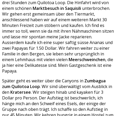
drei Stunden zum Quilotoa Loop. Die Hinfahrt wird von
einem schönen
Marktbesuch in Saquisili
unterbrochen.
Wir gehen erst gemeinsam über den Tiermarkt,
anschliessend haben wir auf einem weiteren Markt 30
Minuten Freizeit zum stöbern und kaufen. Ich find es
immer so toll, wenn sie da mit ihren Nähmaschinen sitzen
und lasse mir spontan meine Jacke reparieren.
Ausserdem kaufe ich eine super saftig süsse Ananas und
zwei Papayas für 1.50 Dollar. Wir fahren weiter zu einer
Familie in den Bergen, sie leben sehr ursprünglich in
einem Lehmhaus mit vielen vielen
Meerschweinchen
, die
ja hier eine Delikatesse sind. Mein Gastgeschenk ist eine
Papaya.
Später geht es weiter über die Canyons in
Zumbagua
zum Quilotoa Loop
. Wir sind überwältigt vom Ausblick in
den
Kratersee
. Wir steigen hinab und kayaken für 3
Dollar pro Person. Der Aufstieg ist beschwerlich, ich
hänge mich an den Schweif eines Esels, der einige der
Gruppe nach oben trägt. Ich schaffe so den Aufstieg in
nur 45 Minuten. Wir kehren hungrig in einem Hostel zum