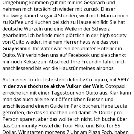
Umgebung kommen gut mit mir ins Gespräch und
nehmen mich tatsächlich wieder mit zurück. Dieser
Rückweg dauert sogar 4 Stunden, weil mich Marcia noch
zu Kaffee und Kuchen bei sich zu Hause einlädt. Sie hat
deutsche Wurzeln und eine Weile in der Schweiz
gearbeitet. Ich befinde mich plötzlich in der high society
von Quito wieder, in einem Herrenhaus wie das von
Guayasamin
. Ihr Vater war ein berühmter Hotellier in
Quito. Wir verbinden uns auf Facebook und sie schenkt
mir noch Kekse zum Abschied. Ihre Freundin fährt mich
anschliessend bis vor die Haustür meines airbnbs.
Auf meiner to-do-Liste steht definitiv
Cotopaxi
, mit
5897
m der zweithöchste aktive Vulkan der Welt
. Cotopaxi
erreiche ich mit einer Tagestour von Quito aus. Klar kann
man das auch alleine mit öffentlichen Bussen und
anschliessend einem Guide im Park buchen. Habe Leute
getroffen, die das so machen und damit 25 Dollar pro
Person sparen, aber das wollte ich nicht. Ich buche über
das Community Hostel die Tour Hike und Bike für 55
Dollar. Wir starten morgens 7 Uhr am Plaza Foch, haben