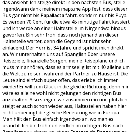
das ansieht. Ich steige direkt in den nächsten Bus, stelle
irgendwann dank meinem maps.me App fest, dass dieser
Bus gar nicht bis
Papallacta
fährt, sondern nur bis Puya.
Es werden 70 Cent für die etwa 45 minütige Fahrt kassiert
und ich werde an einer Haltestelle im Nirgendwo hinaus
geworfen. Bin sehr froh, dass noch jemand an dieser
Haltestelle wartet, denn die Gegend ist nicht sehr
einladend. Der Herr ist 34 Jahre und spricht mich direkt
an. Wir unterhalten uns auf Spanglish über unsere
Reiseziele, finanzielle Sorgen, meine Reisepläne und ich
muss mir anhören, dass es armseelig ist mit 40 alleine um
die Welt zu reisen, während der Partner zu Hause ist. Die
Leute sind einfach super offen, das erlebe ich immer
wieder! Er will zum Glück in die gleiche Richtung, denn mir
wäre es alleine wohl nicht gelungen den richtigen Bus
anzuhalten. Also steigen wir zusammen ein und plötzlich
steigt er auch schon wieder aus, Haltestellen haben hier
nicht unbedingt die gleiche Bedeutung wie in Europa.
Man hält den Bus einfach irgendwo an, wo man es
braucht. Ich bin froh nun endlich im richtigen Bus nach