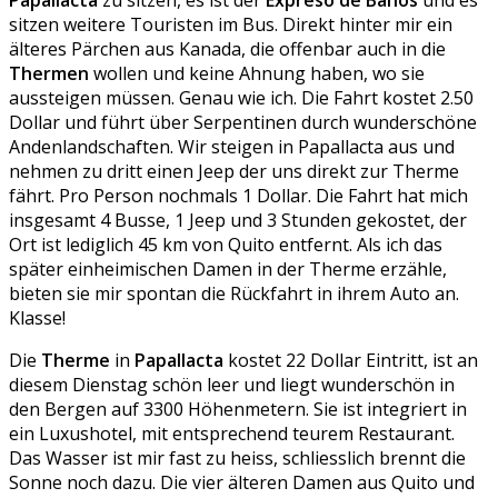
Papallacta
zu sitzen, es ist der
Expreso de Banos
und es
sitzen weitere Touristen im Bus. Direkt hinter mir ein
älteres Pärchen aus Kanada, die offenbar auch in die
Thermen
wollen und keine Ahnung haben, wo sie
aussteigen müssen. Genau wie ich. Die Fahrt kostet 2.50
Dollar und führt über Serpentinen durch wunderschöne
Andenlandschaften. Wir steigen in Papallacta aus und
nehmen zu dritt einen Jeep der uns direkt zur Therme
fährt. Pro Person nochmals 1 Dollar. Die Fahrt hat mich
insgesamt 4 Busse, 1 Jeep und 3 Stunden gekostet, der
Ort ist lediglich 45 km von Quito entfernt. Als ich das
später einheimischen Damen in der Therme erzähle,
bieten sie mir spontan die Rückfahrt in ihrem Auto an.
Klasse!
Die
Therme
in
Papallacta
kostet 22 Dollar Eintritt, ist an
diesem Dienstag schön leer und liegt wunderschön in
den Bergen auf 3300 Höhenmetern. Sie ist integriert in
ein Luxushotel, mit entsprechend teurem Restaurant.
Das Wasser ist mir fast zu heiss, schliesslich brennt die
Sonne noch dazu. Die vier älteren Damen aus Quito und