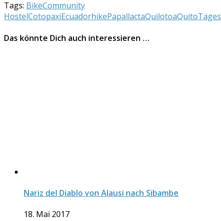
Tags:
Bike
Community
Hostel
Cotopaxi
Ecuador
hike
Papallacta
Quilotoa
Quito
Tages
Das könnte Dich auch interessieren …
Nariz del Diablo von Alausi nach Sibambe
18. Mai 2017