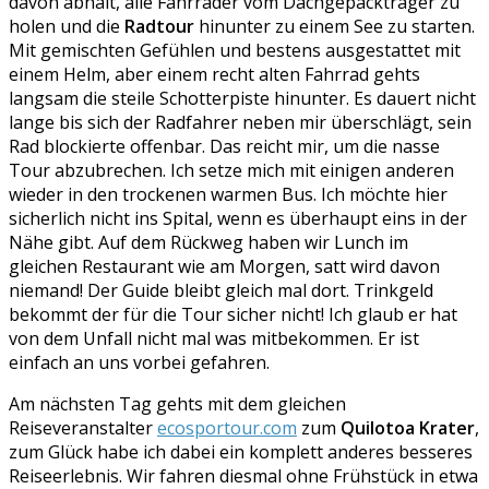
davon abhält, alle Fahrräder vom Dachgepäckträger zu
holen und die
Radtour
hinunter zu einem See zu starten.
Mit gemischten Gefühlen und bestens ausgestattet mit
einem Helm, aber einem recht alten Fahrrad gehts
langsam die steile Schotterpiste hinunter. Es dauert nicht
lange bis sich der Radfahrer neben mir überschlägt, sein
Rad blockierte offenbar. Das reicht mir, um die nasse
Tour abzubrechen. Ich setze mich mit einigen anderen
wieder in den trockenen warmen Bus. Ich möchte hier
sicherlich nicht ins Spital, wenn es überhaupt eins in der
Nähe gibt. Auf dem Rückweg haben wir Lunch im
gleichen Restaurant wie am Morgen, satt wird davon
niemand! Der Guide bleibt gleich mal dort. Trinkgeld
bekommt der für die Tour sicher nicht! Ich glaub er hat
von dem Unfall nicht mal was mitbekommen. Er ist
einfach an uns vorbei gefahren.
Am nächsten Tag gehts mit dem gleichen
Reiseveranstalter
ecosportour.com
zum
Quilotoa Krater
,
zum Glück habe ich dabei ein komplett anderes besseres
Reiseerlebnis. Wir fahren diesmal ohne Frühstück in etwa