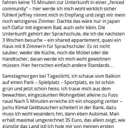
fahren keine 15 Minuten zur Unterkunft in einer „fenced
community“ – hier werde ich mich wohl wirklich sicher
fühlen! Jeffrey nimmt mich in Empfang und zeigt mir mein
noch winzigeres Zimmer. Dachte das wäre nur in Japan
so?! Dafür mit eigenem Bad, auch sehr klein. Die
Unterkunft gehört der Sprachschule, die ich die nächsten
3 Wochen besuche – ein shared appartement, quasi ein
Haus mit 8 Zimmern für Sprachschüler. Es ist nicht
sauber, weder die Küche, noch die Möbel oder die
Handtücher, daran werde ich mich wohl gewöhnen
müssen. Hier herrschen einfach andere Standards…
Samstagmorgen bei Tageslicht, ich schaue vom Balkon
auf einen Park – Spielplatz – Sportplatz, es ist schön
grün und jetzt schon heiss. Ich traue mich aus dem
bewachten, eingezäunten Wohngebiet alleine zu Fuss
raus! Nach 5 Minuten erreiche ich ein shopping center –
juchu Klima! Geldtauschen scheitert in der Bank, dazu
muss ich wohl woanders hin, dann eben Automat. Man
erhält maximal umgerechnet 35 Euro, das allein zeigt, wie
günstig das Land ist! Ich hole mir von meinen ersten