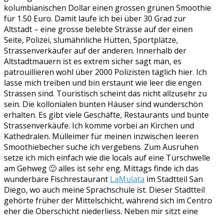
kolumbianischen Dollar einen grossen grünen Smoothie
für 1.50 Euro. Damit laufe ich bei über 30 Grad zur
Altstadt – eine grosse belebte Strasse auf der einen
Seite, Polizei, slumähnliche Hütten, Sportplätze,
Strassenverkäufer auf der anderen. Innerhalb der
Altstadtmauern ist es extrem sicher sagt man, es
patrouillieren wohl über 2000 Polizisten täglich hier. Ich
lasse mich treiben und bin erstaunt wie leer die engen
Strassen sind. Touristisch scheint das nicht allzusehr zu
sein. Die kollonialen bunten Häuser sind wunderschön
erhalten. Es gibt viele Geschäfte, Restaurants und bunte
Strassenverkäufe. Ich komme vorbei an Kirchen und
Kathedralen. Mülleimer für meinen inzwischen leeren
Smoothiebecher suche ich vergebens. Zum Ausruhen
setze ich mich einfach wie die locals auf eine Türschwelle
am Gehweg 🙂 alles ist sehr eng. Mittags finde ich das
wunderbare Fischrestaurant
LaMulata
im Stadtteil San
Diego, wo auch meine Sprachschule ist. Dieser Stadtteil
gehörte früher der Mittelschicht, während sich im Centro
eher die Oberschicht niederliess. Neben mir sitzt eine