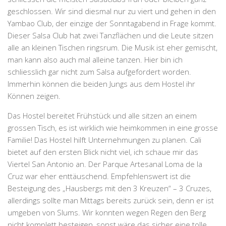
geschlossen. Wir sind diesmal nur zu viert und gehen in den
Yambao Club, der einzige der Sonntagabend in Frage kommt.
Dieser Salsa Club hat zwei Tanzflächen und die Leute sitzen
alle an kleinen Tischen ringsrum. Die Musik ist eher gemischt,
man kann also auch mal alleine tanzen. Hier bin ich
schliesslich gar nicht zum Salsa aufgefordert worden.
Immerhin können die beiden Jungs aus dem Hostel ihr
Können zeigen.
Das Hostel bereitet Frühstück und alle sitzen an einem
grossen Tisch, es ist wirklich wie heimkommen in eine grosse
Familie! Das Hostel hilft Unternehmungen zu planen. Cali
bietet auf den ersten Blick nicht viel, ich schaue mir das
Viertel San Antonio an. Der Parque Artesanal Loma de la
Cruz war eher enttäuschend. Empfehlenswert ist die
Besteigung des „Hausbergs mit den 3 Kreuzen“ – 3 Cruzes,
allerdings sollte man Mittags bereits zurück sein, denn er ist
umgeben von Slums. Wir konnten wegen Regen den Berg
nicht komplett besteigen, sonst wäre das sicher eine tolle