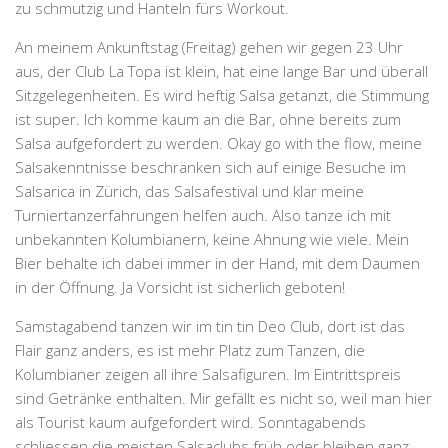
zu schmutzig und Hanteln fürs Workout.
An meinem Ankunftstag (Freitag) gehen wir gegen 23 Uhr
aus, der Club La Topa ist klein, hat eine lange Bar und überall
Sitzgelegenheiten. Es wird heftig Salsa getanzt, die Stimmung
ist super. Ich komme kaum an die Bar, ohne bereits zum
Salsa aufgefordert zu werden. Okay go with the flow, meine
Salsakenntnisse beschränken sich auf einige Besuche im
Salsarica in Zürich, das Salsafestival und klar meine
Turniertanzerfahrungen helfen auch. Also tanze ich mit
unbekannten Kolumbianern, keine Ahnung wie viele. Mein
Bier behalte ich dabei immer in der Hand, mit dem Daumen
in der Öffnung. Ja Vorsicht ist sicherlich geboten!
Samstagabend tanzen wir im tin tin Deo Club, dort ist das
Flair ganz anders, es ist mehr Platz zum Tanzen, die
Kolumbianer zeigen all ihre Salsafiguren. Im Eintrittspreis
sind Getränke enthalten. Mir gefällt es nicht so, weil man hier
als Tourist kaum aufgefordert wird. Sonntagabends
schliessen die meisten Salsaclubs früh oder bleiben ganz