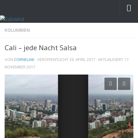
KOLUMBIEN
Cali – jede Nacht Salsa
VON
CORNELIAK
· VERÖFFENTLICHT
29. APRIL 2017
· AKTUALISIERT
17.
NOVEMBER 2017