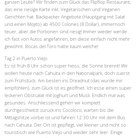
ganzen Leute? Wir finden zum Glück das
Flipflop Restaurant
,
das eine riesige Karte inkl. Vegetarischen und Veganen
Gerichten hat. Backpacker Angebote (Hauptgang mit Salat
und einen Mojito) ab 4500 Colones (8 Dollar), immernoch
teuer, aber die Portionen sind riesig! Immer wieder werde
ich fast von Autos angefahren, bin diese einfach nicht mehr
gewöhnt. Bocas del Toro hatte kaum welche!
Tag 2 in Puerto Viejo
Es ist früh 8 Uhr schon super heiss, die Sonne brennt! Wir
wollen heute nach
Cahuita
in den
Nationalpark
, doch zuerst
zum Frühstück. Am besten ins Dreadnut (das wurde mir
empfohlen), zum Glück ist es geöffnet. Ich esse einen super
leckeren Obstsalat mit Joghurt und Müsli. Endlich mal was
gesundes. Anschliessend gehen wir komplett
durchgeschwitzt zurück ins Cocoloco, warten bis die
Mittagshitze vorbei ist und fahren 12:30 Uhr mit dem Bus
nach Cahuita. Der Ort ist gepflegt, viel kleiner und nicht so
touristisch wie Puerto Viejo und wieder sehr leer. Einige