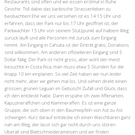
Restaurants sind offen und wir essen erstmal in Ruhe
Ceviche
. Toll dabei das karibische Strassenleben zu
beobachten! Ehe wir uns versehen ist es 14:15 Uhr und
erfahren, dass der Park nur bis 17 Uhr geöffnet ist, der
Parkwächter 15 Uhr von seinem Stützpunkt auf halbem Weg
zurück läuft und alle Personen mit zurück zum Eingang
nimmt. Am Eingang in Cahuita ist der Eintritt gratis, Donations
sind willkommen. Am anderen offizielleren Eingang sind 5
Dollar fällig. Der Park ist nicht gross, aber wohl der meist
besuchte in Costa Rica, man muss etwa 5 Stunden für die
knapp 10 km einplanen. So viel Zeit haben wir nun leider
nicht mehr, aber wir gehen mal los. Und sehen direkt einen
grossen, grünen Leguan im Gebüsch! Zufall und Glück, dass
ich den entdeckt habe. Dann erspähe ich zwei
Affenarten
,
Kapuzineräffchen und Klammeraffen. Es ist eine ganze
Gruppe, die sich oben in den Baumwipfeln von Ast zu Ast
schwingen. Kurz darauf entdecke ich einen
Waschbären
ganz
nah am Weg, der lässt sich gar nicht durch uns stören.
Überall sind
Blattschneiderameisen
und wir finden