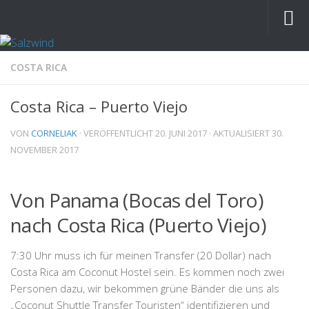
COSTA RICA
Costa Rica – Puerto Viejo
VON
CORNELIAK
· VERÖFFENTLICHT
20. JUNI 2017
· AKTUALISIERT
30.
NOVEMBER 2017
Von Panama (Bocas del Toro)
nach Costa Rica (Puerto Viejo)
7:30 Uhr muss ich für meinen Transfer (20 Dollar) nach
Costa Rica am Coconut Hostel sein. Es kommen noch zwei
Personen dazu, wir bekommen grüne Bänder die uns als
„Coconut Shuttle Transfer Touristen“
identifizieren und