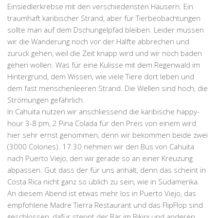
Einsiedlerkrebse
mit den verschiedensten Häusern. Ein
traumhaft karibischer Strand, aber für Tierbeobachtungen
sollte man auf dem Dschungelpfad bleiben. Leider müssen
wir die Wanderung noch vor der Hälfte abbrechen und
zurück gehen, weil die Zeit knapp wird und wir noch baden
gehen wollen. Was für eine Kulisse mit dem Regenwald im
Hintergrund, dem Wissen, wie viele Tiere dort leben und
dem fast menschenleeren Strand. Die Wellen sind hoch, die
Strömungen gefährlich.
In
Cahuita
nutzen wir anschliessend die karibische happy-
hour 3-8 pm, 2 Pina Colada für den Preis von einem wird
hier sehr ernst genommen, denn wir bekommen beide zwei
(3000 Colones). 17:30 nehmen wir den Bus von Cahuita
nach Puerto Viejo, den wir gerade so an einer Kreuzung
abpassen. Gut dass der für uns anhält, denn das scheint in
Costa Rica nicht ganz so üblich zu sein, wie in Südamerika.
An diesem Abend ist etwas mehr los in Puerto Viejo, das
empfohlene
Madre Tierra Restaurant
und das FlipFlop sind
geschlossen, dafür steppt der Bär im Bikini und anderen