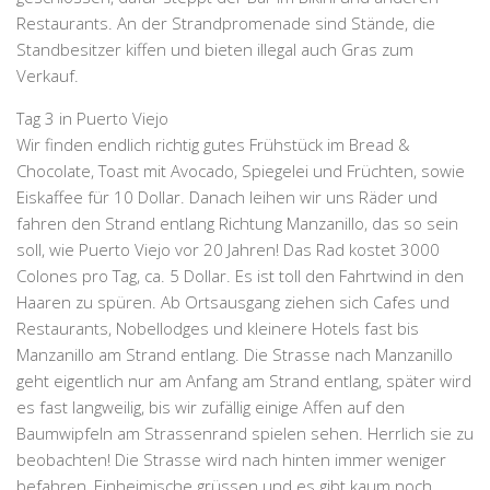
Restaurants. An der Strandpromenade sind Stände, die
Standbesitzer kiffen und bieten illegal auch Gras zum
Verkauf.
Tag 3 in Puerto Viejo
Wir finden endlich richtig gutes Frühstück im
Bread &
Chocolate
, Toast mit Avocado, Spiegelei und Früchten, sowie
Eiskaffee für 10 Dollar. Danach leihen wir uns Räder und
fahren den Strand entlang Richtung Manzanillo, das so sein
soll, wie Puerto Viejo vor 20 Jahren! Das
Rad kostet 3000
Colones
pro Tag, ca. 5 Dollar. Es ist toll den Fahrtwind in den
Haaren zu spüren. Ab Ortsausgang ziehen sich Cafes und
Restaurants, Nobellodges und kleinere Hotels fast bis
Manzanillo
am Strand entlang. Die Strasse nach Manzanillo
geht eigentlich nur am Anfang am Strand entlang, später wird
es fast langweilig, bis wir zufällig einige Affen auf den
Baumwipfeln am Strassenrand spielen sehen. Herrlich sie zu
beobachten! Die Strasse wird nach hinten immer weniger
befahren, Einheimische grüssen und es gibt kaum noch