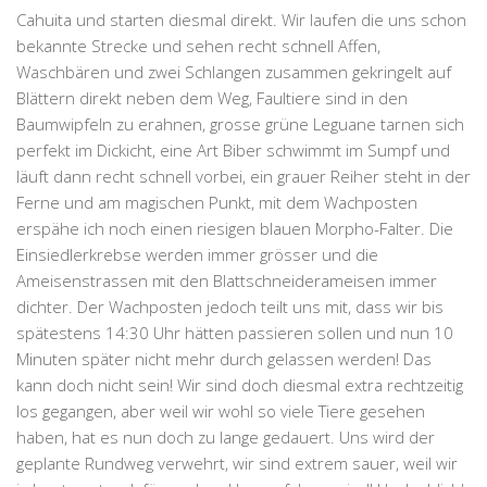
Cahuita und starten diesmal direkt. Wir laufen die uns schon
bekannte Strecke und sehen recht schnell Affen,
Waschbären und zwei
Schlangen
zusammen gekringelt auf
Blättern direkt neben dem Weg, Faultiere sind in den
Baumwipfeln zu erahnen, grosse grüne Leguane tarnen sich
perfekt im Dickicht, eine Art Biber schwimmt im Sumpf und
läuft dann recht schnell vorbei, ein grauer Reiher steht in der
Ferne und am magischen Punkt, mit dem Wachposten
erspähe ich noch einen
riesigen blauen Morpho-Falter
. Die
Einsiedlerkrebse werden immer grösser und die
Ameisenstrassen mit den Blattschneiderameisen immer
dichter. Der Wachposten jedoch teilt uns mit, dass wir bis
spätestens 14:30 Uhr hätten passieren sollen und nun 10
Minuten später nicht mehr durch gelassen werden! Das
kann doch nicht sein! Wir sind doch diesmal extra rechtzeitig
los gegangen, aber weil wir wohl so viele Tiere gesehen
haben, hat es nun doch zu lange gedauert. Uns wird der
geplante Rundweg verwehrt, wir sind extrem sauer, weil wir