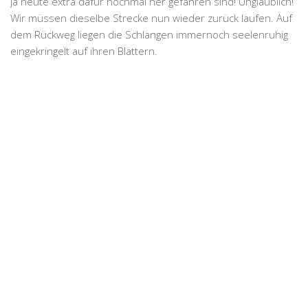
ja heute extra dafür nochmal her gefahren sind! Unglaublich!
Wir müssen dieselbe Strecke nun wieder zurück laufen. Auf
dem Rückweg liegen die
Schlangen
immernoch seelenruhig
eingekringelt auf ihren Blättern.