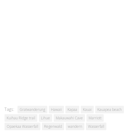
Tags:
Gratwanderung
Hawaii
Kapaa
Kauai
Kauapea beach
Kuihau Ridge trail
Lihue
Makauwahi Cave
Marriott
Opaekaa Wasserfall
Regenwald
wandern
Wasserfall