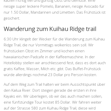
kaufen richtig viel und günstig Obst und Gemüse: eine
riesige super leckere Pomelo, Bananen, riesige Avocado für
nur 1.50 Dollar, Mandarinen und Limetten. Das Frühstück ist
gesichert.
Wanderung zum Kuihau Ridge trail
6:30 Uhr klingelt der Wecker für die
Wanderung zum Kuihau
Ridge
Trail, die nur Vormittags wolkenlos sein soll. Wir
frühstücken Obst im Zimmer und kochen einen
hawaiianischen Padcafe in der Kaffeemaschine. In der
Hotellobby stellen wir anschliessend fest, dass es dort auch
gratis Kaffee, Wasser, Milch etc. gibt. Das Buffet-Frühstück
würde allerdings nochmal 23 Dollar pro Person kosten.
Auf dem Weg zum Trail halten wir beim Aussichtspunkt über
den Kailua River. Dort steigen gerade die ersten in ihre
Kayaks ein. Wir überlegen, ob wir das auch machen sollen,
eine fünfstündige Tour kostet 85 Dollar. Wir fahren weiter
auf der Strasse 580 zum Kuihau Ridge Trail, diese wird