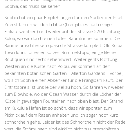
Sophia, das muss sie sehen!
Sophia hat ein paar Empfehlungen für den Südteil der Insel.
Zuerst fahren wir durch Lihue (hier gibt es auch einige
Einkaufszentren) und weiter auf der Strasse 520 Richtung
Koloa, wo wir durch einen tollen Baumtunnel kommen. Die
Bäume umschliessen quasi die Strasse komplett.
Old Koloa
Town
lohnt für einen kurzen Bummelstopp, einige kleine
Boutiquen sind recht sehenswert. Weiter gehts Richtung
Westen an die Küste nach Poipu, wir kommen an den
bekannten botanischen Gärten –
Allerton Gardens
– vorbei,
wo sich Sophia einen Absenker für die Frangipani kauft. Der
Eintrittspreis ist uns leider viel zu hoch. So fahren wir weiter
zum
Blowhole
, wo der Ozean Wasser durch die Löcher der
Küste in gewaltigen Fountainen nach oben bläst. Der Strand
am
Kukuiula Hafen
ist so schön, dass wir spontan zum
Picknick auf dem Rasen anhalten und ich sogar noch kurz
schnorcheln gehe. Leider ist das Schnorcheln nicht der Rede
wert, die Strömungen sind wirklich nicht zu unterschätzen.