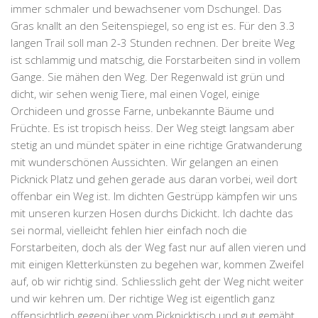
immer schmaler und bewachsener vom Dschungel. Das
Gras knallt an den Seitenspiegel, so eng ist es. Für den 3.3
langen Trail soll man 2-3 Stunden rechnen. Der breite Weg
ist schlammig und matschig, die Forstarbeiten sind in vollem
Gange. Sie mähen den Weg. Der Regenwald ist grün und
dicht, wir sehen wenig Tiere, mal einen Vogel, einige
Orchideen und grosse Farne, unbekannte Bäume und
Früchte. Es ist tropisch heiss. Der Weg steigt langsam aber
stetig an und mündet später in eine richtige Gratwanderung
mit wunderschönen Aussichten. Wir gelangen an einen
Picknick Platz und gehen gerade aus daran vorbei, weil dort
offenbar ein Weg ist. Im dichten Gestrüpp kämpfen wir uns
mit unseren kurzen Hosen durchs Dickicht. Ich dachte das
sei normal, vielleicht fehlen hier einfach noch die
Forstarbeiten, doch als der Weg fast nur auf allen vieren und
mit einigen Kletterkünsten zu begehen war, kommen Zweifel
auf, ob wir richtig sind. Schliesslich geht der Weg nicht weiter
und wir kehren um. Der richtige Weg ist eigentlich ganz
offensichtlich gegenüber vom Picknicktisch und gut gemäht