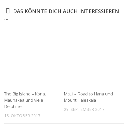
DAS KÖNNTE DICH AUCH INTERESSIEREN
…
The Big Island – Kona,
Maui – Road to Hana und
Maunakea und viele
Mount Haleakala
Delphine
29. SEPTEMBER 2017
13. OKTOBER 2017