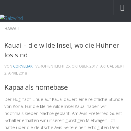
HAWAII
Kauai – die wilde Insel, wo die Hühner
los sind
VON
CORNELIAK
· VERÖFFENTLICHT
25. OKTOBER 2017
· AKTUALISIERT
2. APRIL 2018
Kapaa als homebase
Der Flug nach Lihue auf Kauai dauert eine reichliche Stunde
von Kona. Für die kleine wilde Insel Kauai haben wir
nochmals sieben Nächte geplant. Am Avis Preferred Guest
Schalter erhalten wir unseren günstigen Mietwagen. Ich
hatte über die deutsche Avis Seite einen echt guten Deal