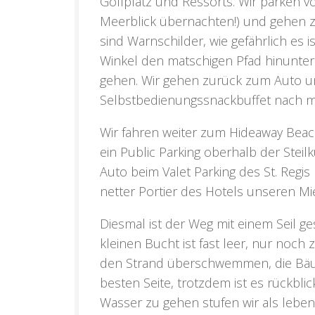
Golfplatz und Ressorts. Wir parken vo
Meerblick übernachten!) und gehen zu
sind Warnschilder, wie gefährlich es i
Winkel den matschigen Pfad hinunter
gehen. Wir gehen zurück zum Auto u
Selbstbedienungssnackbuffet nach me
Wir fahren weiter zum
Hideaway Bea
ein Public Parking oberhalb der Stei
Auto beim Valet Parking des
St. Regi
netter Portier des Hotels unseren Mi
Diesmal ist der Weg mit einem Seil g
kleinen Bucht ist fast leer, nur noch 
den Strand überschwemmen, die Bäume
besten Seite, trotzdem ist es rückbli
Wasser zu gehen stufen wir als lebe