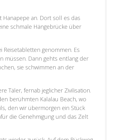
dt Hanapepe an. Dort soll es das
e eine schmale Hängebrücke über
wei Reisetabletten genommen. Es
hren müssen. Dann gehts entlang der
rochen, sie schwimmen an der
äler, fernab jeglicher Zivilisation.
 den berühmten Kalalau Beach, wo
ils, den wir übermorgen ein Stück
afür die Genehmigung und das Zelt
ehts wieder zurück. Auf dem Rückweg