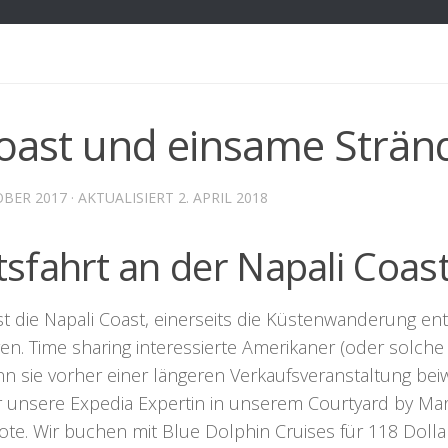
Coast und einsame Strän
OBER 2017
· AKTUALISIERT
2. APRIL 2018
sfahrt an der Napali Coast
ist die Napali Coast, einerseits die Küstenwanderung ent
en. Time sharing interessierte Amerikaner (oder solche
nn sie vorher einer längeren Verkaufsveranstaltung be
 unsere Expedia Expertin in unserem Courtyard by Marr
oote. Wir buchen mit
Blue Dolphin Cruises
für 118 Dolla