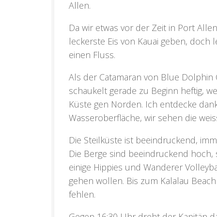
Allen.
Da wir etwas vor der Zeit in
Port Alle
leckerste Eis von Kauai geben, doch
einen Fluss.
Als der Catamaran von Blue Dolphin C
schaukelt gerade zu Beginn heftig, w
Küste gen Norden. Ich entdecke dank
Wasseroberfläche, wir sehen die weiss
Die Steilküste ist beeindruckend, imm
Die Berge sind beeindruckend hoch, 
einige Hippies und Wanderer Volleyba
gehen wollen. Bis zum Kalalau Beach
fehlen.
Gegen 16:30 Uhr dreht der Kapitän d