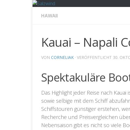
HAWAII
Kauai – Napali 
VON
CORNELIAK
· VERÖFFENTLICHT
30. OKT
Spektakuläre Boot
Das Highlight jeder Reise nach Kauai 
sowie selbige mit dem Schiff abzufahr
Schiffstouren günstiger erstehen, we
Recherche und Preisvergleichen über
Nebensaison gibt es nicht so viele B