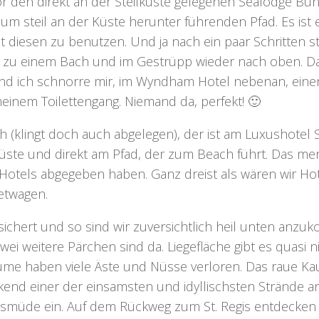
r den direkt an der Steilküste gelegenen Sealodge Bung
m steil an der Küste herunter führenden Pfad. Es ist 
st diesen zu benutzen. Und ja nach ein paar Schritten st
 zu einem Bach und im Gestrüpp wieder nach oben. Das
nd ich schnorre mir, im Wyndham Hotel nebenan, einen
inem Toilettengang. Niemand da, perfekt! 🙂
ch
(klingt doch auch abgelegen), der ist am Luxushotel St
lküste und direkt am Pfad, der zum Beach führt. Das me
s Hotels
abgegeben haben. Ganz dreist als wären wir Hot
etwagen.
esichert und so sind wir zuversichtlich heil unten anz
zwei weitere Pärchen sind da. Liegefläche gibt es quasi
 haben viele Äste und Nüsse verloren. Das raue Kauai
ckend einer der einsamsten und idyllischsten Strände an
nsmüde ein. Auf dem Rückweg zum St. Regis entdecken w