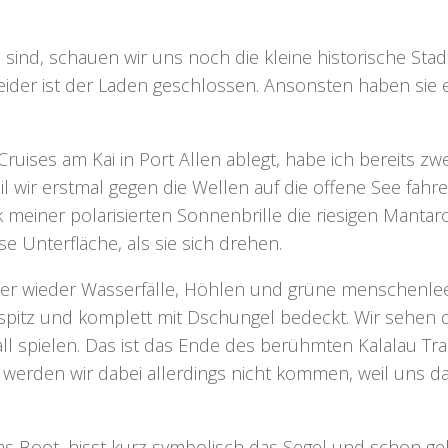
n
sind, schauen wir uns noch die kleine historische Sta
 leider ist der Laden geschlossen. Ansonsten haben si
ruises am Kai in Port Allen ablegt, habe ich bereits z
eil wir erstmal gegen die Wellen auf die offene See fa
 meiner polarisierten Sonnenbrille die riesigen Manta
e Unterfläche, als sie sich drehen.
er wieder Wasserfälle, Höhlen und grüne menschenleere T
spitz und komplett mit Dschungel bedeckt. Wir sehen
ll spielen. Das ist das Ende des berühmten Kalalau Tra
 werden wir dabei allerdings nicht kommen, weil uns d
as Boot, hisst kurz symbolisch das Segel und schon g