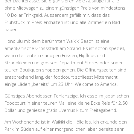
der Dachterasse. Sie organisieren viele Ausflüge für alle
ohne Mietwagen zu einem günstigen Preis von mindestens
10 Dollar Trinkgeld. Ausserdem gefällt mir, dass das
Frühstück im Preis enthalten ist und alle Zimmer ein Bad
haben.
Honolulu mit dem berühmten Waikiki Beach ist eine
amerikanische Grossstadt am Strand. Es ist schon speziell,
wenn die Leute in sandigen Füssen, Flipflops und
Strandkleidern in grossen Department Stores oder super
teuren Boutiquen shoppen gehen. Die Öffnungszeiten sind
entsprechend lang, der foodcourt schliesst Mitternacht,
einige Läden „bereits“ um 23 Uhr. Welcome to America!
Günstiges Abendessen Fehlanzeige. Ich esse im japanischen
Foodcourt in einer teuren Mall eine kleine Ecke Reis für 2.50
Dollar und geniesse gratis Livemusik zum Freitagabend.
Am Wochenende ist in Waikiki die Hölle los. Ich erkunde den
Park im Süden auf einer morgendlichen, aber bereits sehr