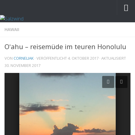
HAWAII
Oʻahu – reisemüde im teuren Honolulu
VON
CORNELIAK
· VERÖFFENTLICHT
4. OKTOBER 2017
· AKTUALISIERT
30. NOVEMBER 2017