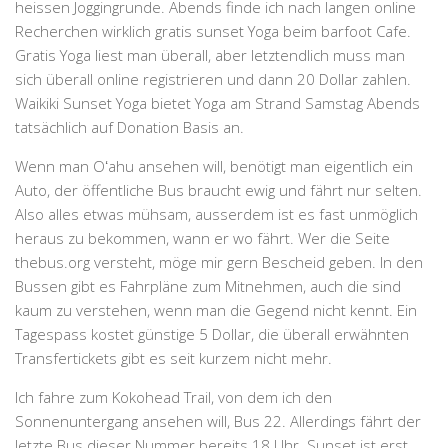
heissen Joggingrunde. Abends finde ich nach langen online
Recherchen wirklich gratis sunset Yoga beim barfoot Cafe.
Gratis Yoga liest man überall, aber letztendlich muss man
sich überall online registrieren und dann 20 Dollar zahlen.
Waikiki Sunset Yoga bietet Yoga am Strand Samstag Abends
tatsächlich auf Donation Basis an.
Wenn man Oʻahu ansehen will, benötigt man eigentlich ein
Auto, der öffentliche Bus braucht ewig und fährt nur selten.
Also alles etwas mühsam, ausserdem ist es fast unmöglich
heraus zu bekommen, wann er wo fährt. Wer die Seite
thebus.org versteht, möge mir gern Bescheid geben. In den
Bussen gibt es Fahrpläne zum Mitnehmen, auch die sind
kaum zu verstehen, wenn man die Gegend nicht kennt. Ein
Tagespass kostet günstige 5 Dollar, die überall erwähnten
Transfertickets gibt es seit kurzem nicht mehr.
Ich fahre zum Kokohead Trail, von dem ich den
Sonnenuntergang ansehen will, Bus 22. Allerdings fährt der
letzte Bus dieser Nummer bereits 18 Uhr. Sunset ist erst