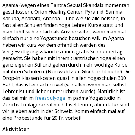
Agama (wegen eines Tantra Sexual Skandals momentan
geschlossen), Orion Healing Center, Pyramid, Samma
Karuna, Anahata, Ananda … und wie sie alle heissen, in
fast allen Schulen finden Yoga Lehrer Kurse statt und
man fühlt sich einfach als Aussenseiter, wenn man mal
einfach nur eine Yogastunde besuchen will. Im Agama
haben wir kurz vor dem öffentlich werden des
Vergewaltigungsskandals einen gratis Schnuppertag
gemacht. Sie haben mit ihrem trantrischen Yoga einen
ganz eigenen Stil und gehen durch mehrwöchige Kurse
mit ihren Schülern. (Nun wohl zum Glück nicht mehr!) Die
Drop-in Klassen kosten quasi in allen Yogaschulen 300
Baht, das ist einfach zu viel (vor allem wenn man selbst
Lehrer ist und lieber unterrichten würde). Natürlich ist
das bei mir im
freesoulyoga
im padma Yogastudio in
Zürichs Freilagerareal noch bisel teurer, aber dafür sind
wir ja eben auch in der Schweiz. Komm einfach mal auf
eine Probestunde für 20 Fr. vorbei!
Aktivitäten