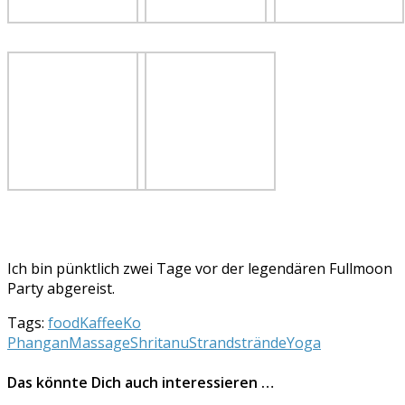
Ich bin pünktlich zwei Tage vor der legendären Fullmoon
Party abgereist.
Tags:
food
Kaffee
Ko
Phangan
Massage
Shritanu
Strand
strände
Yoga
Das könnte Dich auch interessieren …