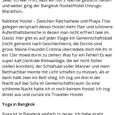
Salat. Ich war froh, dass wir nur 2 Nächte gebucht hatten
und weiter ging der Bangkok Hostel/Hotel Umzugs-
Marathon…
Rabbitat Hostel – Zwischen Ratchathewi und Phaya Thai
gelegen versprach dieses Hostel mehr Flair und schönere
Aufenthaltsbereiche in denen man nicht erfriert (wie im
Oasis). Hier gibt es auf jeder Etage ein Gemeinschaftsbad
(nicht getrennt nach Geschlechtern), die Dorms sind
gross. Meine Freundin Cristina überredete mich mit ihr in
ein 12er mixed dorm zu ziehen. Was für ein Fehler! Es war
super kalt (zentrale Klimaanlage, die wir nicht höher
stellen konnten), der Schlafsaal voller Männer und mein
Bettnachbar meinte mit Licht schlafen zu müssen, als er
dann halb zwei ins Bett stieg. Ich zog um drei in der
Nacht auf das Sofa im Gemeinschaftsraum. So eine
schlimme Nacht hatte ich in noch keinem Hostel. Ich zog
direkt aus und zurück ins Travelier Hostel.
Yoga in Bangkok
Yoga ist in Bangkok einfach zu teuer. Ich habe gratis